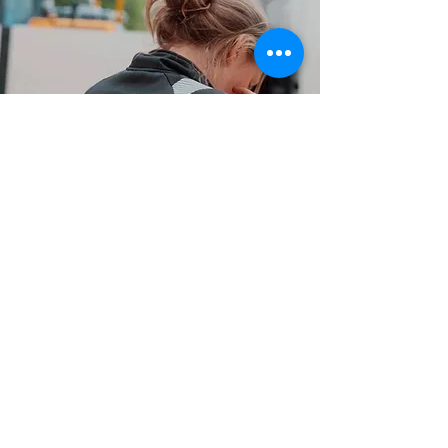
info@trendabbygg.se
08 - 399 733
Trendab Bygg AB
Cementvägen 31
136 50 JORDBRO
Sverige