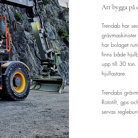
Att bygga på 
Trendab har sed
grävmaskinister
har bolaget runt
finns både hju
upp till 30 ton
hjullastare.
Trendabs grävm
Rototilt, gps o
servas reglebun