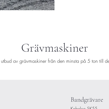
Grävmaskiner
t utbud av grävmaskiner från den minsta på 5 ton till d
Bandgrävare
Kobelco SK55