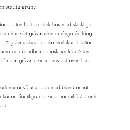
en stadig grund
an starten haft en stark bas med skickliga
 som har kört grävmaskin i många år. Idag
 15 grävmaskiner i olika storlekar. I flottan
lburna och bandburna maskiner från 5 ton
. Förutom grävmaskiner finns det även flera
askiner är välutrustade med bland annat
ch kärror. Samtliga maskiner har miljöolja och
det.