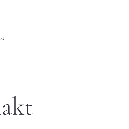
kt
akt