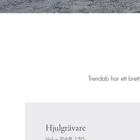
Trendab har ett bret
Hjulgrävare
Volvo EWR 150